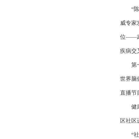
“陈孝
威专家
位——
疾病交
第一期
世界脑
直播节
健康科
区社区
“社区