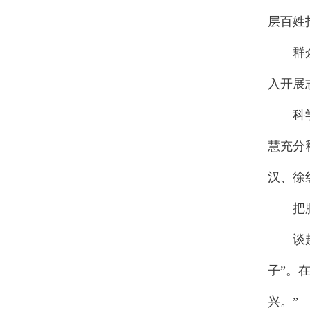
层百姓
群众有
入开展
科学普
慧充分
汉、徐
把脉
谈起“
子”。
兴。”