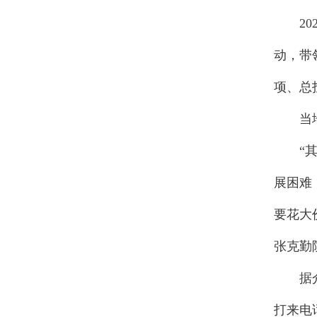
202
动，带
项、总
当地百
“其实
展困难
要花大
张克勤
据介绍
打来电