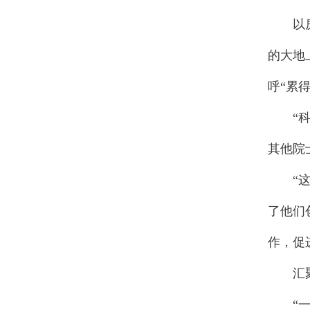
以房县
的大地
呼“累
“科普
其他院
“这两
了他们
作，促
汇聚
“一个