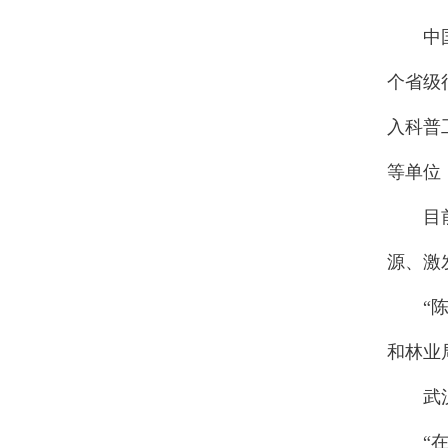
中国科
个省级
入科普
等单位
目前，
源、激
“陈孝
和林业
武汉市
“在经