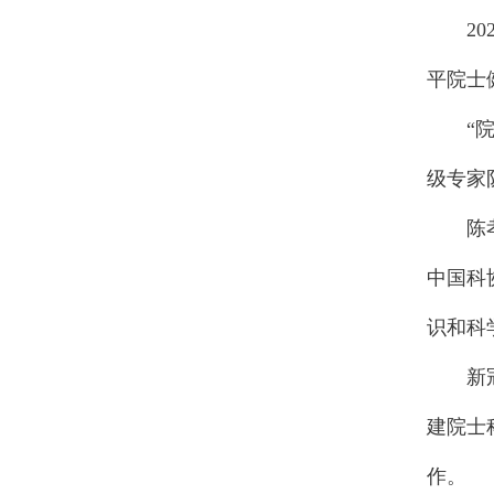
202
平院士
“院士
级专家
陈孝平
中国科
识和科
新冠疫
建院士
作。