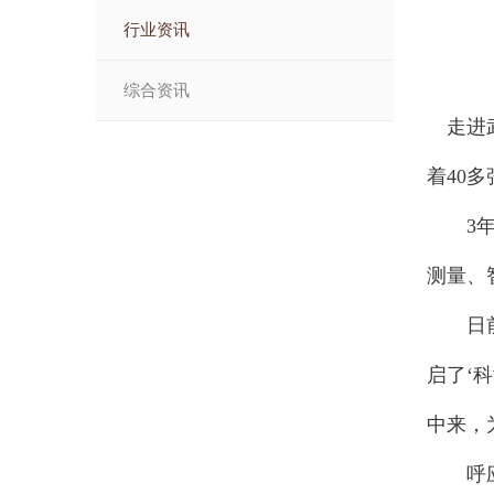
行业资讯
综合资讯
走进武
着40
3年来
测量、
日前，
启了‘
中来，
呼应