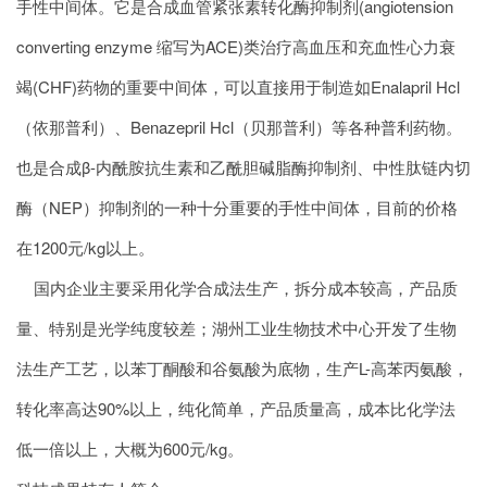
手性中间体。它是合成血管紧张素转化酶抑制剂(angiotension
converting enzyme 缩写为ACE)类治疗高血压和充血性心力衰
竭(CHF)药物的重要中间体，可以直接用于制造如Enalapril Hcl
（依那普利）、Benazepril Hcl（贝那普利）等各种普利药物。
也是合成β-内酰胺抗生素和乙酰胆碱脂酶抑制剂、中性肽链内切
酶（NEP）抑制剂的一种十分重要的手性中间体，目前的价格
在1200元/kg以上。
国内企业主要采用化学合成法生产，拆分成本较高，产品质
量、特别是光学纯度较差；湖州工业生物技术中心开发了生物
法生产工艺，以苯丁酮酸和谷氨酸为底物，生产L-高苯丙氨酸，
转化率高达90%以上，纯化简单，产品质量高，成本比化学法
低一倍以上，大概为600元/kg。